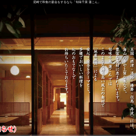
尼崎で和食の宴会をするなら「旬味千菜 蓮こん」