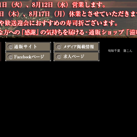
旬味千菜 蓮こん 兵